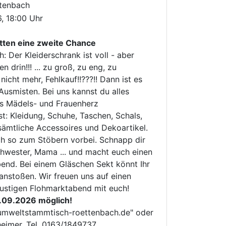
ttenbach
6, 18:00 Uhr
tten eine zweite Chance
: Der Kleiderschrank ist voll - aber
 drin!!! ... zu groß, zu eng, zu
nicht mehr, Fehlkauf!!???!! Dann ist es
Ausmisten. Bei uns kannst du alles
s Mädels- und Frauenherz
t: Kleidung, Schuhe, Taschen, Schals,
sämtliche Accessoires und Dekoartikel.
h so zum Stöbern vorbei. Schnapp dir
chwester, Mama ... und macht euch einen
nd. Bei einem Gläschen Sekt könnt Ihr
anstoßen. Wir freuen uns auf einen
lustigen Flohmarktabend mit euch!
.09.2026 möglich!
@umweltstammtisch-roettenbach.de" oder
eimer, Tel. 0163/1849737