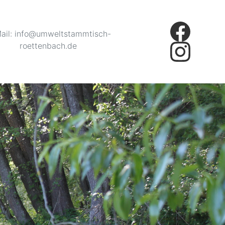
ail: info@umweltstammtisch-
roettenbach.de