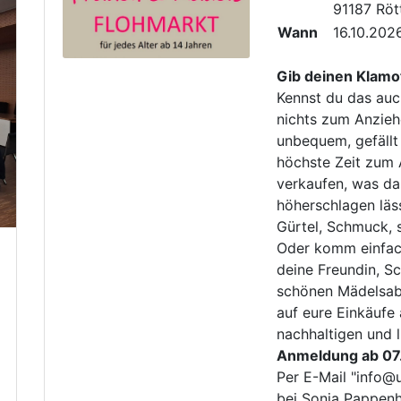
91187 Rö
Wann
16.10.202
Gib deinen Klamo
Kennst du das auch
nichts zum Anziehen
unbequem, gefällt 
höchste Zeit zum 
verkaufen, was da
höherschlagen läss
Gürtel, Schmuck, 
Oder komm einfac
deine Freundin, S
schönen Mädelsabe
auf eure Einkäufe 
nachhaltigen und 
Anmeldung ab 07
Per E-Mail "info
bei Sonja Pappenh